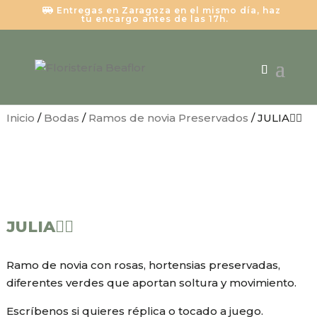
Entregas en Zaragoza en el mismo día, haz
tu encargo antes de las 17h.
Inicio
/
Bodas
/
Ramos de novia Preservados
/ JULIA👰‍♀️
JULIA👰‍♀️
Ramo de novia con rosas, hortensias preservadas,
diferentes verdes que aportan soltura y movimiento.
Escríbenos si quieres réplica o tocado a juego.